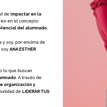
ad de
impactar en la
reo en el concepto
tencial del alumnado.
 y soy, por encima de
s soy
ANA ESTHER
o tú que buscan
alumnado
. A través de
de organización y
rtunidad de
LIDERAR TUS