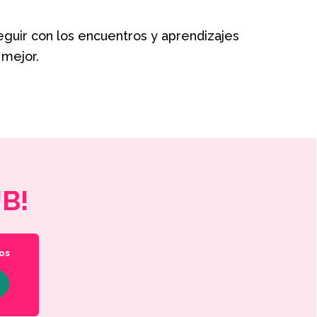
guir con los encuentros y aprendizajes
 mejor.
UB!
os
e