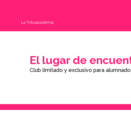
Ir
al
contenido
La Tribuacademia
El lugar de encuen
Club limitado y exclusivo para alumna