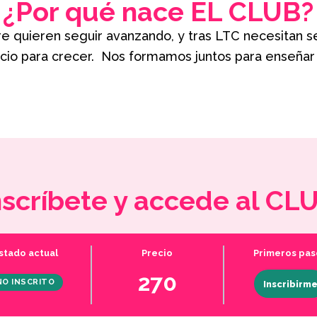
¿Por qué nace EL CLUB?
 quieren seguir avanzando, y tras LTC necesitan se
cio para crecer. Nos formamos juntos para enseñar
nscríbete y accede al CL
stado actual
Precio
Primeros pas
270
NO INSCRITO
Inscribirm