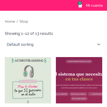
Ir
0
Carrito
Mi cuenta
al
contenido
Home
/ Shop
Showing 1–12 of 13 results