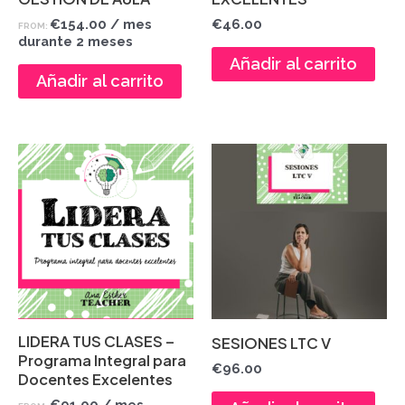
€
154.00
/ mes
€
46.00
FROM:
durante 2 meses
Añadir al carrito
Añadir al carrito
LIDERA TUS CLASES –
SESIONES LTC V
Programa Integral para
€
96.00
Docentes Excelentes
€
91.00
/ mes